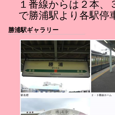
１番線からは２本、
で勝浦駅より各駅停
勝浦駅ギャラリー
駅名標
２・３番線ホーム