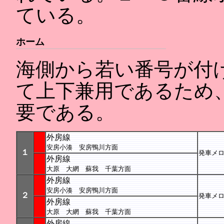
ている。
ホーム
海側から若い番号が付
て上下兼用であるため
要である。
外房線
安房小湊 安房鴨川方面
１
発車メロ
外房線
大原 大網 蘇我 千葉方面
外房線
安房小湊 安房鴨川方面
２
発車メロ
外房線
大原 大網 蘇我 千葉方面
外房線