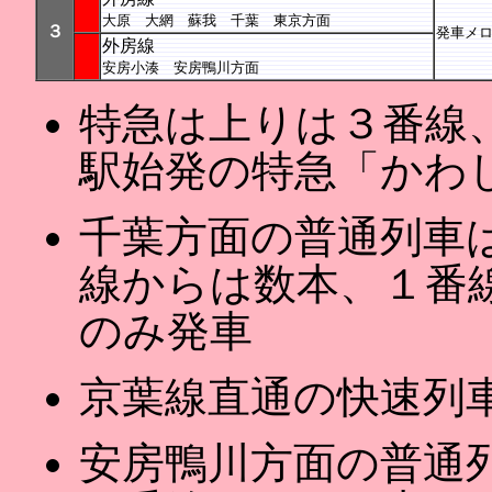
大原 大網 蘇我 千葉 東京方面
３
発車メロ
外房線
安房小湊 安房鴨川方面
特急は上りは３番線
駅始発の特急「かわ
千葉方面の普通列車
線からは数本、１番
のみ発車
京葉線直通の快速列
安房鴨川方面の普通