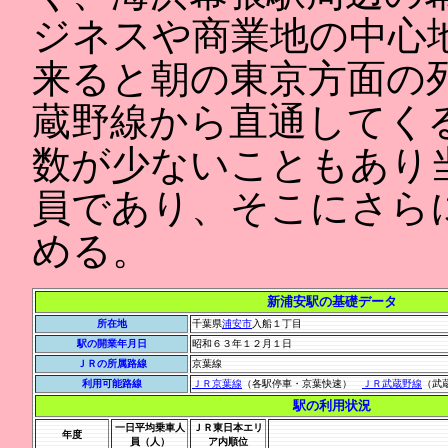
ジネスや商業地の中心
来ると朝の東京方面の
蔵野線から直通してく
数が少ないこともあり
員であり、そこにさら
める。
新浦安駅の基礎データ
所在地
千葉県
浦安市
入船１丁目
駅の開業年月日
昭和６３年１２月１日
ＪＲの所属路線
京葉線
利用可能路線
ＪＲ京葉線
（各駅停車・京葉快速）
ＪＲ武蔵野線
（武
駅の利用状況
一日平均乗車人
ＪＲ東日本エリ
年度
員（人）
ア内順位