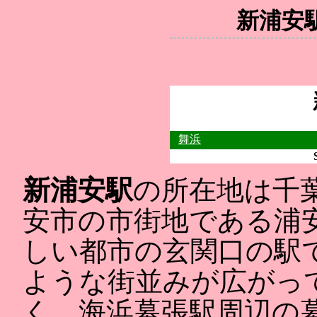
新浦
舞浜
新浦安駅
の所在地は千
安市の市街地である浦
しい都市の玄関口の駅
ような街並みが広がっ
く、海浜幕張駅周辺の