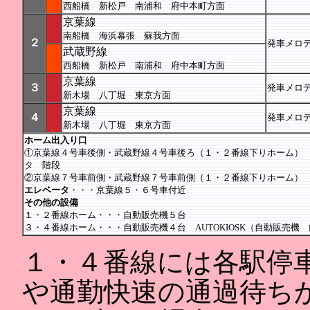
西船橋 新松戸 南浦和 府中本町方面
京葉線
南船橋 海浜幕張 蘇我方面
２
発車メロディー
武蔵野線
西船橋 新松戸 南浦和 府中本町方面
京葉線
３
発車メロ
新木場 八丁堀 東京方面
京葉線
４
発車メロ
新木場 八丁堀 東京方面
ホーム出入り口
①京葉線４号車後側・武蔵野線４号車後ろ（１・２番線下りホーム）
タ 階段
②京葉線７号車前側・武蔵野線７号車前側（１・２番線下りホーム）
エレベータ
・・・京葉線５・６号車付近
その他の設備
１・２番線ホーム・・・自動販売機５台
３・４番線ホーム・・・自動販売機４台 AUTOKIOSK（自動販売機
１・４番線には各駅停
や通勤快速の通過待ち