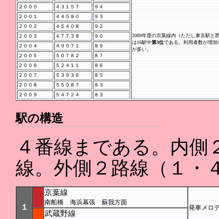
２０００
４３１５７
９４
２００１
４４５８０
９３
２００２
４５４０８
９２
2009年度の京葉線内（ただし東京駅
２００３
４７７３８
９０
は16駅中
第3位
である。利用者数が増加
２００４
４９０７１
８９
が多い。
２００５
５０７８２
８７
２００６
５２４１１
８６
２００７
５３９３６
８５
２００８
５５０８７
８３
２００９
５４７２４
８３
駅の構造
４番線まである。内側
線。外側２路線（１・
京葉線
南船橋 海浜幕張 蘇我方面
１
発車メロディー
武蔵野線