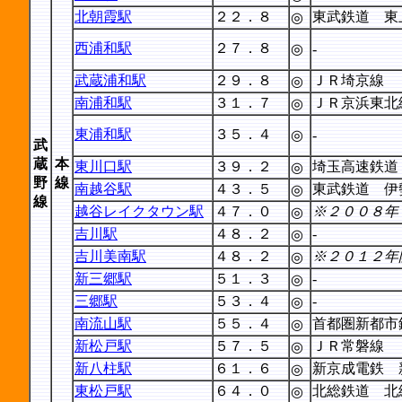
北朝霞駅
２２．８
東武鉄道 東
◎
西浦和駅
２７．８
◎
-
武蔵浦和駅
２９．８
ＪＲ埼京線
◎
南浦和駅
３１．７
ＪＲ京浜東北
◎
東浦和駅
３５．４
◎
-
武
蔵
本
東川口駅
３９．２
埼玉高速鉄道
◎
野
線
南越谷駅
４３．５
東武鉄道 伊
◎
線
越谷レイクタウン駅
４７．０
※２００８年
◎
吉川駅
４８．２
-
◎
吉川美南駅
４８．２
※２０１２年
◎
新三郷駅
５１．３
-
◎
三郷駅
５３．４
-
◎
南流山駅
５５．４
首都圏新都市
◎
新松戸駅
５７．５
ＪＲ常磐線
◎
新八柱駅
６１．６
新京成電鉄 
◎
東松戸駅
６４．０
北総鉄道 北
◎