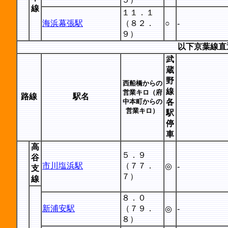
線
１１．１
海浜幕張駅
（８２．
○
-
９）
以下京葉線直
武
蔵
野
西船橋からの
線
営業キロ（府
路線
駅名
中本町からの
各
営業キロ）
駅
停
車
高
５．９
谷
市川塩浜駅
（７７．
◎
-
支
７）
線
８．０
新浦安駅
（７９．
-
◎
８）