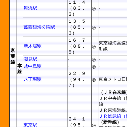
１１．４
舞浜駅
（８３．
-
◎
２）
１３．５
葛西臨海公園駅
（８５．
-
◎
３）
１６．７
東京臨海高速
新木場駅
（８８．
◎
町線
京
５）
葉
潮見駅
-
-
◎
線
本
越中島駅
-
-
◎
線
２２．９
八丁堀駅
（９４．
東京メトロ日
◎
７）
（ＪＲ在来線
ＪＲ中央線（
線
ＪＲ東海道線
ＪＲ総武線（
２４．１
（新幹線）
東京駅
（９５．
◎