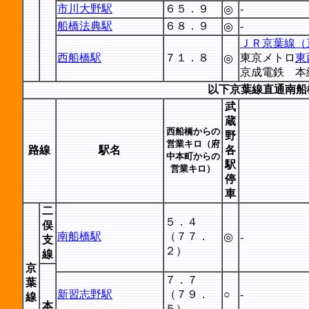
市川大野駅
６５．９
-
◎
船橋法典駅
６８．９
-
◎
ＪＲ京葉線（
西船橋駅
７１．８
東京メトロ
東
◎
京成電鉄 本
以下京葉線直通南船
武
蔵
西船橋からの
野
営業キロ（府
路線
駅名
各
中本町からの
駅
営業キロ）
停
車
二
５．４
俣
南船橋駅
（７７．
◎
-
支
２）
線
京
７．７
葉
新習志野駅
（７９．
○
-
線
本
５）