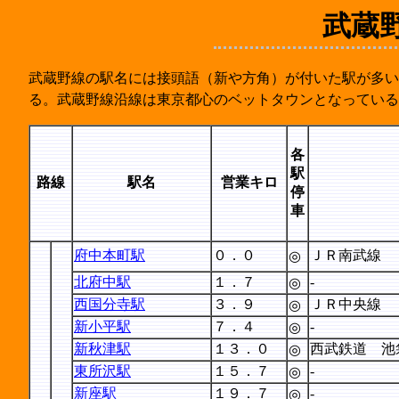
武蔵
武蔵野線の駅名には接頭語（新や方角）が付いた駅が多い
る。武蔵野線沿線は東京都心のベットタウンとなっている
各
駅
路線
駅名
営業キロ
停
車
府中本町駅
０．０
ＪＲ南武線
◎
北府中駅
１．７
-
◎
西国分寺駅
３．９
ＪＲ中央線
◎
新小平駅
７．４
-
◎
新秋津駅
１３．０
西武鉄道 池
◎
東所沢駅
１５．７
-
◎
新座駅
１９．７
-
◎