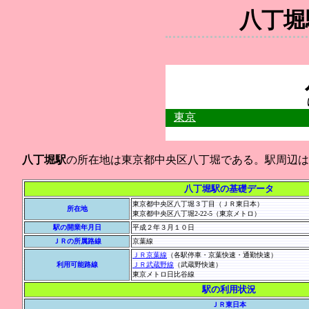
八丁
東京
八丁堀駅
の所在地は東京都中央区八丁堀である。駅周辺は
八丁堀駅の基礎データ
東京都中央区八丁堀３丁目（ＪＲ東日本）
所在地
東京都中央区八丁堀2-22-5（東京メトロ）
駅の開業年月日
平成２年３月１０日
ＪＲの所属路線
京葉線
ＪＲ京葉線
（各駅停車・京葉快速・通勤快速）
利用可能路線
ＪＲ武蔵野線
（武蔵野快速）
東京メトロ日比谷線
駅の利用状況
ＪＲ東日本