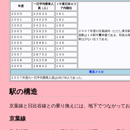
一日平均乗車人
ＪＲ東日本エリ
年度
員（人）
ア内順位
２０００
２３６３３
１６１
２００１
２４０２９
１６１
２００２
２４２３１
１６０
２００７年度の京葉線内（ただし東京
２００３
２５６２５
１５２
員数は１６駅中
第６位
である。特急を
２００４
２６２８７
１４８
者は少ないほうである。
２００５
２６８８１
１４６
２００６
２７４１１
１４７
２００７
２８７５２
１４０
２００８
２９２５８
１３９
２００９
２８８４２
１４１
東京メトロ
２００７年度の一日平均乗降人員は109,736人であった。
駅の構造
京葉線と日比谷線との乗り換えには、地下でつながってお
京葉線