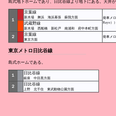
島式地下ホームであり、日比谷線より地下にある。天井が
京葉線
新木場 舞浜 海浜幕張 蘇我方面
発車メロ
１
Rayo）
武蔵野線
新木場 西船橋 新松戸 南浦和 府中本町方面
京葉線
２
発車メロデ
東京方面
東京メトロ日比谷線
島式ホームである。
日比谷線
１
銀座 中目黒方面
日比谷線
２
上野 北千住 東武動物公園方面