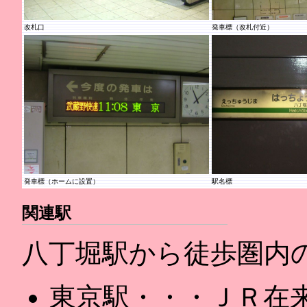
改札口
発車標（改札付近）
発車標（ホームに設置）
駅名標
関連駅
八丁堀駅から徒歩圏内
東京駅・・・ＪＲ在