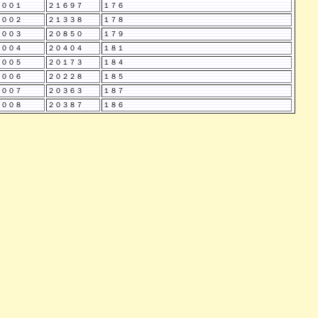
２００１
２１６９７
１７６
２００２
２１３３８
１７８
２００３
２０８５０
１７９
２００４
２０４０４
１８１
２００５
２０１７３
１８４
２００６
２０２２８
１８５
２００７
２０３６３
１８７
２００８
２０３８７
１８６