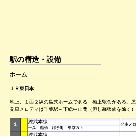
駅の構造・設備
ホーム
ＪＲ東日本
地上、１面２線の島式ホームである。橋上駅舎がある。屋
発車メロディは千葉駅～下総中山間（但し幕張駅を除く）
総武本線
１
発車メ
千葉 船橋 錦糸町 東京方面
総武本線