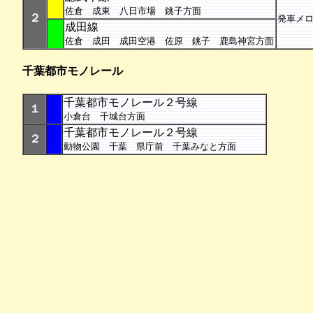
佐倉 成東 八日市場 銚子方面
２
発車メ
成田線
佐倉 成田 成田空港 佐原 銚子 鹿島神宮方面
千葉都市モノレール
千葉都市モノレール２号線
１
小倉台 千城台方面
千葉都市モノレール２号線
２
動物公園 千葉 県庁前 千葉みなと方面