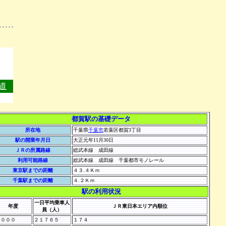
道
都賀駅の基礎データ
所在地
千葉県
千葉市
若葉区都賀3丁目
駅の開業年月日
大正元年11月30日
ＪＲの所属路線
総武本線 成田線
利用可能路線
総武本線 成田線 千葉都市モノレール
東京駅までの距離
４３.４Ｋｍ
千葉駅までの距離
４.２Ｋｍ
駅の利用状況
一日平均乗車人
年度
ＪＲ東日本エリア内順位
員（人）
２０００
２１７６５
１７４