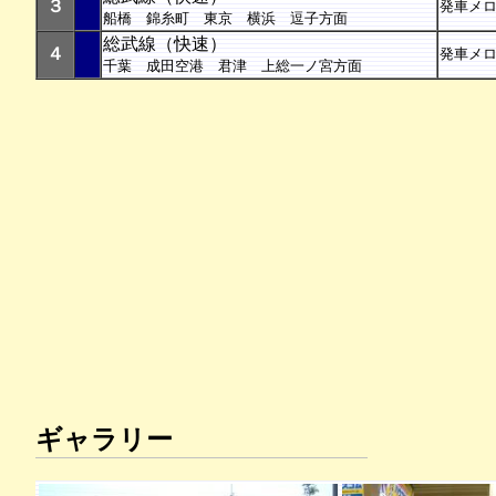
３
発車メ
船橋 錦糸町 東京 横浜 逗子方面
総武線（快速）
４
発車メ
千葉 成田空港 君津 上総一ノ宮方面
ギャラリー