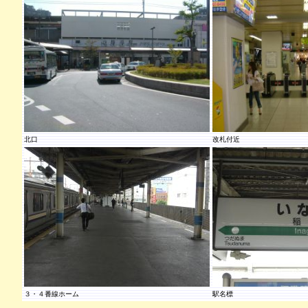
北口
改札付近
３・４番線ホーム
駅名標