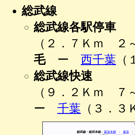
総武線
総武線各駅停車
（２．７Ｋｍ ２
毛
ー
西千葉
（
総武線快速
（９．２Ｋｍ ７
ー
千葉
（３．３
総武線・総武本線
：
幕張本郷
-
幕張