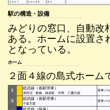
２００７
５００９６
９２
駅の構造・設備
みどりの窓口、自動改
ある。ホームに設置さ
となっている。
ホーム
２面４線の島式ホーム
総武線（各駅停車）
１
発車メ
津田沼 船橋 錦糸町 中野 三鷹方面
総武線（各駅停車）
２
発車メ
千葉方面
総武線（快速）