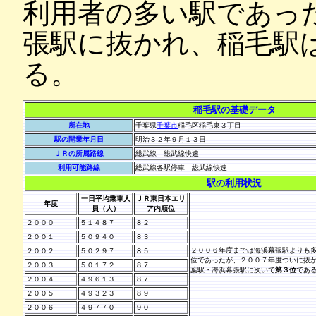
利用者の多い駅であっ
張駅に抜かれ、稲毛駅
る。
稲毛駅の基礎データ
所在地
千葉県
千葉市
稲毛区稲毛東３丁目
駅の開業年月日
明治３２年９月１３日
ＪＲの所属路線
総武線 総武線快速
利用可能路線
総武線各駅停車 総武線快速
駅の利用状況
一日平均乗車人
ＪＲ東日本エリ
年度
員（人）
ア内順位
２０００
５１４８７
８２
２００１
５０９４０
８３
２００６年度までは海浜幕張駅よりも
２００２
５０２９７
８５
位であったが、２００７年度ついに抜
２００３
５０１７２
８７
葉駅・海浜幕張駅に次いで
第３位
であ
２００４
４９６１３
８７
２００５
４９３２３
８９
２００６
４９７７０
９０