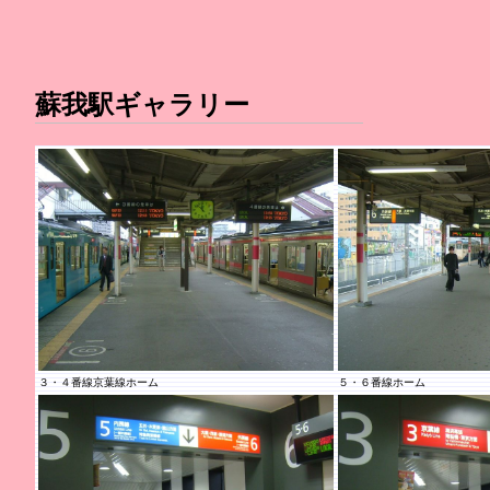
蘇我駅ギャラリー
３・４番線京葉線ホーム
５・６番線ホーム