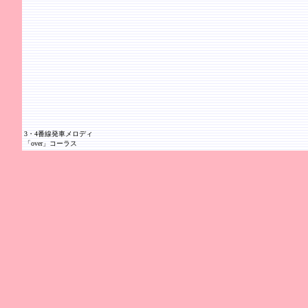
3・4番線発車メロディ
「over」コーラス