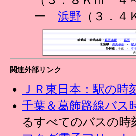
ー
浜野
（３．４
総武線・総武本線
：
幕張本郷
-
幕張
京葉線
：
海浜幕張
-
検
外房線
：千葉 -
本
関連外部リンク
ＪＲ東日本：駅の時
千葉＆葛飾路線バス
るすべてのバスの時