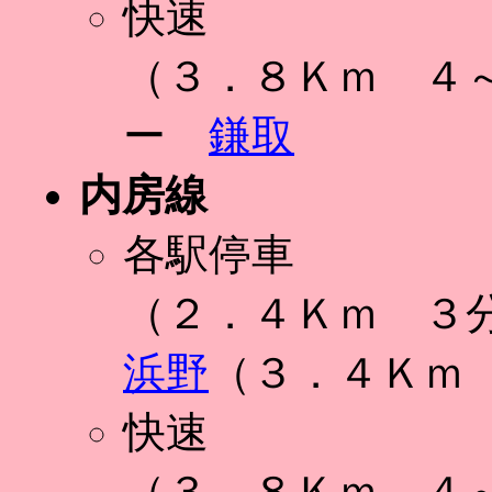
快速
（３．８Ｋｍ ４
ー
鎌取
内房線
各駅停車
（２．４Ｋｍ ３
浜野
（３．４Ｋｍ
快速
（３．８Ｋｍ ４