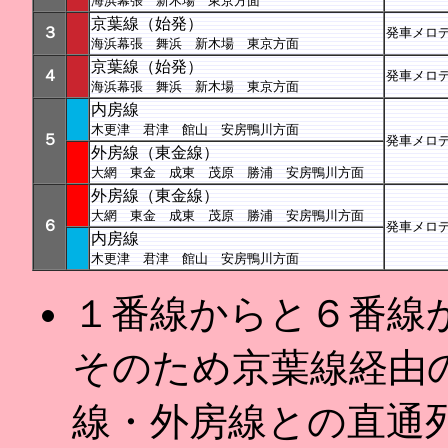
海浜幕張 新木場 東京方面
京葉線（始発）
３
発車メロデ
海浜幕張 舞浜 新木場 東京方面
京葉線（始発）
４
発車メロデ
海浜幕張 舞浜 新木場 東京方面
内房線
木更津 君津 館山 安房鴨川方面
５
発車メロデ
外房線（東金線）
大網 東金 成東 茂原 勝浦 安房鴨川方面
外房線（東金線）
大網 東金 成東 茂原 勝浦 安房鴨川方面
６
発車メロデ
内房線
木更津 君津 館山 安房鴨川方面
１番線からと６番線
そのため京葉線経由
線・外房線との直通