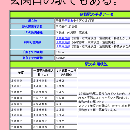
蘇我駅の基礎データ
所在地
千葉県
千葉市
中央区今井2丁目
駅の開業年月日
明治29年1月20日
ＪＲの所属路線
内房線 外房線 京葉線
ＪＲ外房線
（普通・総武線快速・通勤快速・特急わかし
利用可能路線
ＪＲ京葉線
（各駅停車・京葉快速・通勤快速）
ＪＲ内房線
（普通・総武線快速・通勤快速・特急さざな
千葉までの距離
3.8Km
東京までの距離
43.0Km
駅の利用状況
一日平均乗車人
ＪＲ東日本エリ
年度
員（人）
ア内順位
２０００
２３４０８
１６２
２００１
２４８１８
１５５
２００２
２６９０３
１４５
３路線が当駅に乗り入れているため、
れると実際にはもっと多いと思われる
２００３
２５７１０
１５０
者数が多い駅である。
２００４
２６２８８
１４７
２００７年度の京葉線内（ただし東京
２００５
２８６６８
１３８
員数は１６駅中
第５位
である。
２００６
２９８２５
１３４
２００７
３０８９７
１３２
２００８
３１０３８
１３３